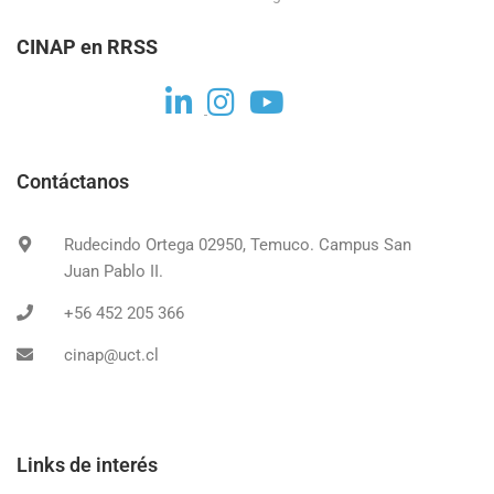
CINAP en RRSS
Contáctanos
Rudecindo Ortega 02950, Temuco. Campus San
Juan Pablo II.
+56 452 205 366
cinap@uct.cl
Links de interés