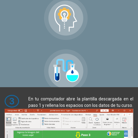
3
En tu computador abre la plantilla descargada en el
paso 1 y rellena los espacios con los datos de tu curso.