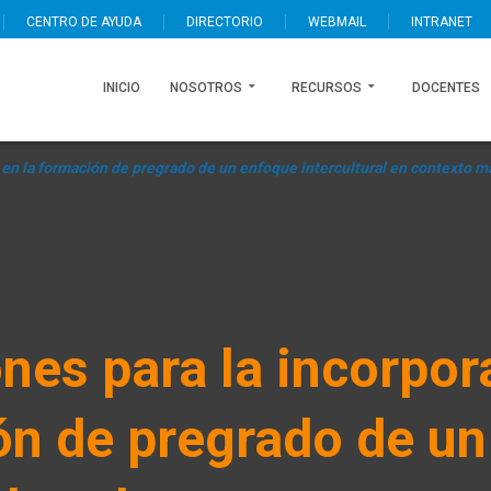
CENTRO DE AYUDA
DIRECTORIO
WEBMAIL
INTRANET
INICIO
NOSOTROS
RECURSOS
DOCENTES
n en la formación de pregrado de un enfoque intercultural en contexto 
nes para la incorpor
ón de pregrado de un