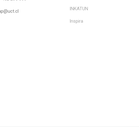
INKATUN
ap@uct.cl
Inspira