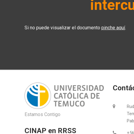
interc
Si no puede visualizar el documento
pinche aquí
.
Contá
Rud
Tem
Estamos Contigo
Pabl
CINAP en RRSS
+56