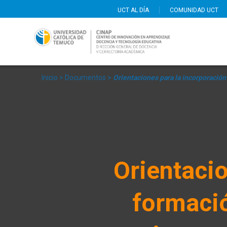
Saltar
UCT AL DÍA
COMUNIDAD UCT
al
contenido
Inicio
> Documentos
>
Orientaciones para la incorporació
Orientacio
formaci