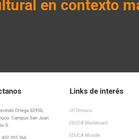
ultural en contexto 
ctanos
Links de interés
ecindo Ortega 02950,
UCTemuco
uco. Campus San Juan
EDUCA Blackboard
o II.
EDUCA Moodle
 452 205 366