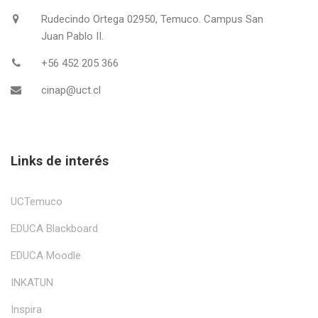
Rudecindo Ortega 02950, Temuco. Campus San
Juan Pablo II.
+56 452 205 366
cinap@uct.cl
Links de interés
UCTemuco
EDUCA Blackboard
EDUCA Moodle
INKATUN
Inspira