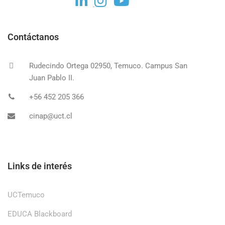
Contáctanos
Rudecindo Ortega 02950, Temuco. Campus San
Juan Pablo II.
+56 452 205 366
cinap@uct.cl
Links de interés
UCTemuco
EDUCA Blackboard