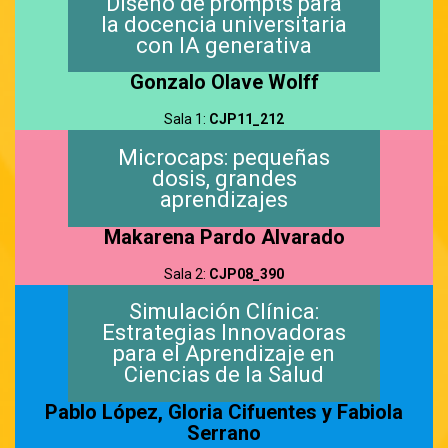
Diseño de prompts para
la docencia universitaria
con IA generativa
Gonzalo Olave Wolff
Sala 1:
CJP11_212
Microcaps: pequeñas
dosis, grandes
aprendizajes
Makarena Pardo Alvarado
Sala 2:
CJP08_390
Simulación Clínica:
Estrategias Innovadoras
para el Aprendizaje en
Ciencias de la Salud
Pablo López, Gloria Cifuentes
y
Fabiola
Serrano