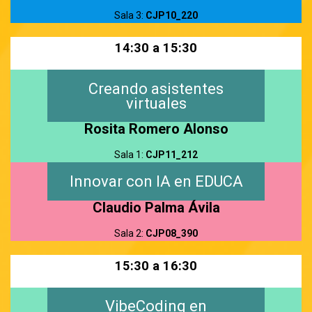
Sala 3:
CJP10_220
14:30 a 15:30
Creando asistentes
virtuales
Rosita Romero Alonso
Sala 1:
CJP11_212
Innovar con IA en EDUCA
Claudio Palma Ávila
Sala 2:
CJP08_390
15:30 a 16:30
VibeCoding en