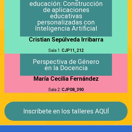
educación: Construcción
de aplicaciones
educativas
personalizadas con
Inteligencia Artificial
Cristian Sepúlveda Irribarra
Sala 1:
CJP11_212
Perspectiva de Género
en la Docencia
María Cecilia Fernández
Sala 2:
CJP08_390
Inscríbete en los talleres AQUÍ