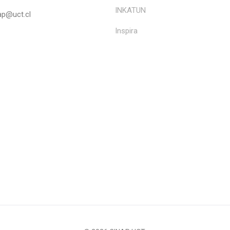
INKATUN
ap@uct.cl
Inspira