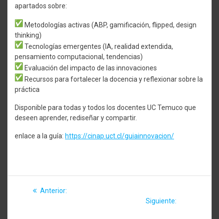
apartados sobre:
Metodologías activas (ABP, gamificación, flipped, design
thinking)
Tecnologías emergentes (IA, realidad extendida,
pensamiento computacional, tendencias)
Evaluación del impacto de las innovaciones
Recursos para fortalecer la docencia y reflexionar sobre la
práctica
Disponible para todas y todos los docentes UC Temuco que
deseen aprender, rediseñar y compartir.
enlace a la guía:
https://cinap.uct.cl/guiainnovacion/
Navegación
Entrada
Anterior:
Exitosa
de
anterior:
Siguiente
experiencia en la primera
Siguiente:
CINAP
entrada:
versión del curso
incorpora nuevos cursos
entradas