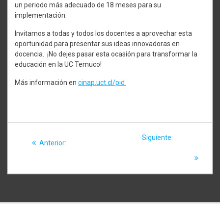
un periodo más adecuado de 18 meses para su
implementación.
Invitamos a todas y todos los docentes a aprovechar esta
oportunidad para presentar sus ideas innovadoras en
docencia. ¡No dejes pasar esta ocasión para transformar la
educación en la UC Temuco!
Más información en
cinap.uct.cl/pid
Navegación
Siguiente
Siguiente:
Ciclo de
Entrada
Anterior:
Talleres
de
entrada:
Webinars Bienestar
anterior:
CINAP Invierno 2024
Docente UCT
entradas