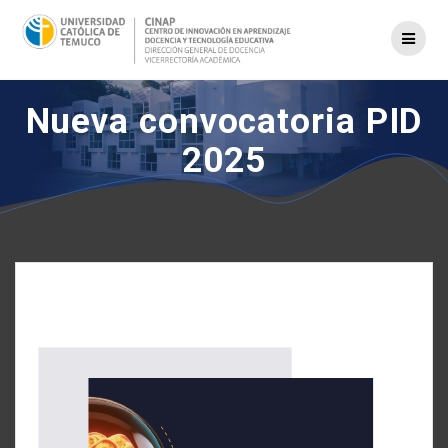
Saltar
al
contenido
Nueva convocatoria PID
2025