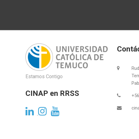
entradas
Contá
Rud
Tem
Estamos Contigo
Pabl
CINAP en RRSS
+56
cin