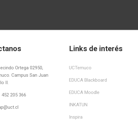
ctanos
Links de interés
ecindo Ortega 02950,
UCTemuco
uco. Campus San Juan
EDUCA Blackboard
o II.
EDUCA Moodle
 452 205 366
INKATUN
ap@uct.cl
Inspira