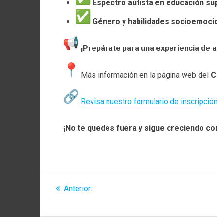
Espectro autista en educación su
Género y habilidades socioemoci
¡Prepárate para una experiencia de 
Más información en la página web del
C
Revisa nuestro formulario de inscripció
¡No te quedes fuera y sigue creciendo co
Navegación
Entrada
Anterior:
Visita de la UNED a la Universidad 
de
anterior:
Fortalecer la Educación a Distancia y la Innova