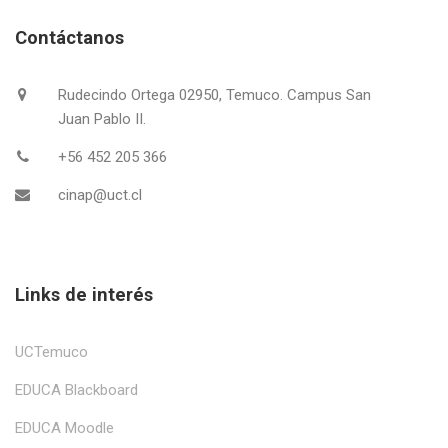
Contáctanos
Rudecindo Ortega 02950, Temuco. Campus San
Juan Pablo II.
+56 452 205 366
cinap@uct.cl
Links de interés
UCTemuco
EDUCA Blackboard
EDUCA Moodle