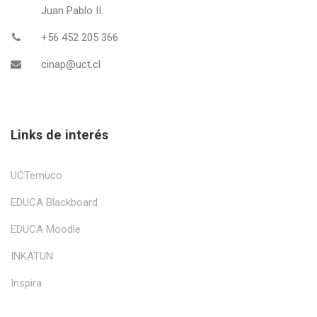
Juan Pablo II.
+56 452 205 366
cinap@uct.cl
Links de interés
UCTemuco
EDUCA Blackboard
EDUCA Moodle
INKATUN
Inspira