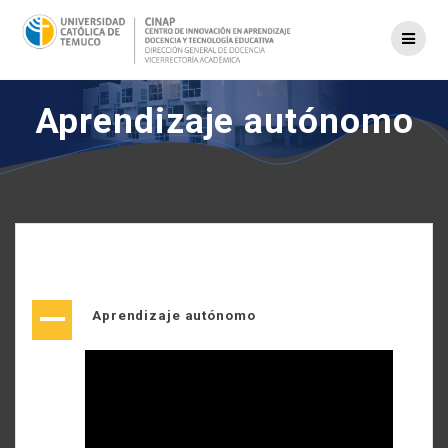
Saltar
al
contenido
Aprendizaje autónomo
A
Aprendizaje autónomo