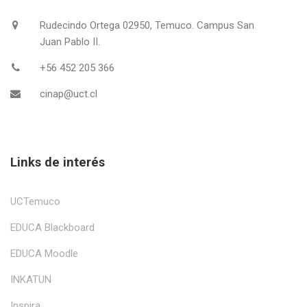
Rudecindo Ortega 02950, Temuco. Campus San
Juan Pablo II.
+56 452 205 366
cinap@uct.cl
Links de interés
UCTemuco
EDUCA Blackboard
EDUCA Moodle
INKATUN
Inspira