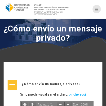
Saltar
al
contenido
¿Cómo envío un mensaje
privado?
A
¿Cómo envío un mensaje privado?
Si no puede visualizar el archivo,
pinche aquí.
Página
1
/
1
Zoom
100%