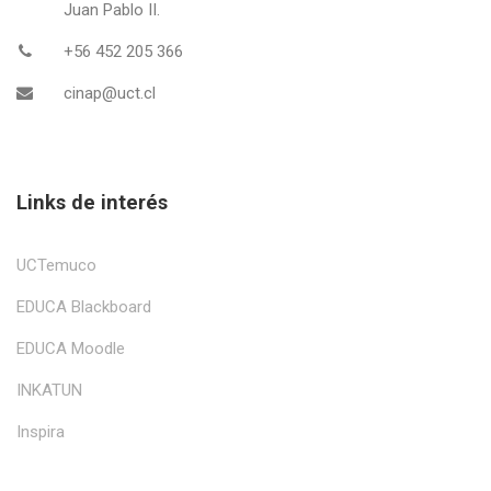
Juan Pablo II.
+56 452 205 366
cinap@uct.cl
Links de interés
UCTemuco
EDUCA Blackboard
EDUCA Moodle
INKATUN
Inspira