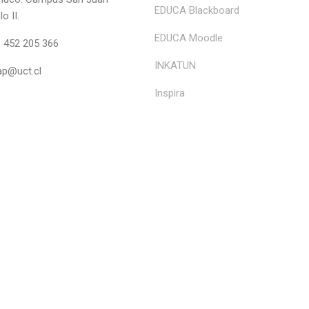
EDUCA Blackboard
o II.
EDUCA Moodle
 452 205 366
INKATUN
ap@uct.cl
Inspira