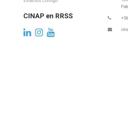
Estamos Contigo
Pabl
CINAP en RRSS
+56
cin