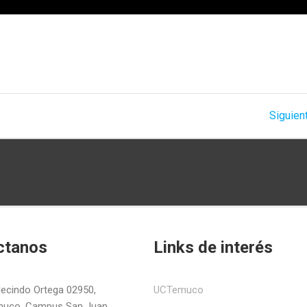
Siguient
ctanos
Links de interés
ecindo Ortega 02950,
UCTemuco
uco. Campus San Juan