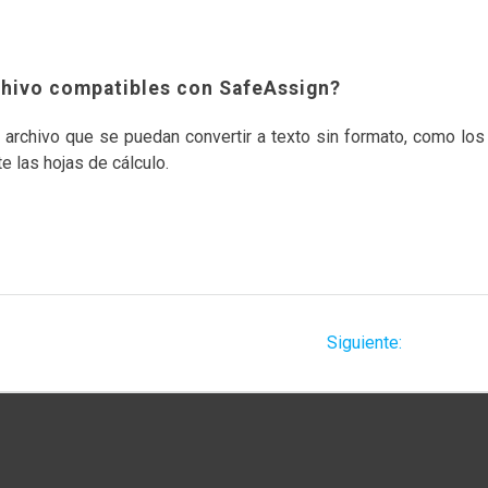
rchivo compatibles con SafeAssign?
 archivo que se puedan convertir a texto sin formato, como lo
 las hojas de cálculo.
zadas para realizar
Siguiente
Siguiente:
¿Existe un
entrada: