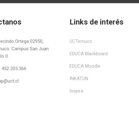
ctanos
Links de interés
ecindo Ortega 02950,
UCTemuco
uco. Campus San Juan
EDUCA Blackboard
o II.
EDUCA Moodle
 452 205 366
INKATUN
ap@uct.cl
Inspira