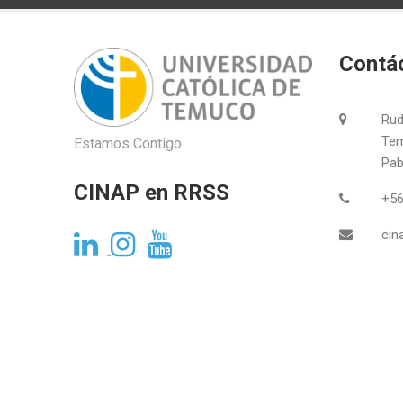
Contá
Rud
Tem
Estamos Contigo
Pabl
CINAP en RRSS
+56
cin