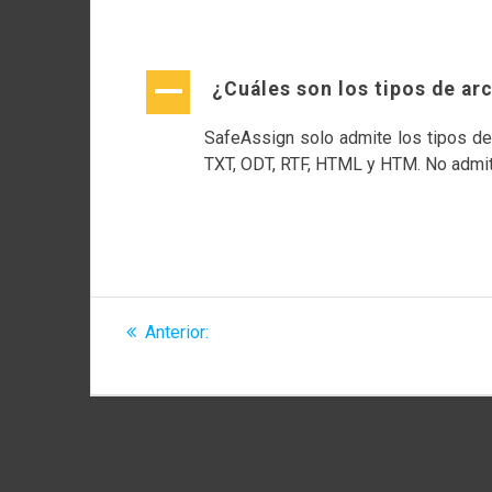
A
¿Cuáles son los tipos de a
SafeAssign solo admite los tipos de
TXT, ODT, RTF, HTML y HTM. No admite
Navegación
Entrada
Anterior:
¿Cuáles son las bases de datos utili
de
anterior:
comparaciones?
entradas