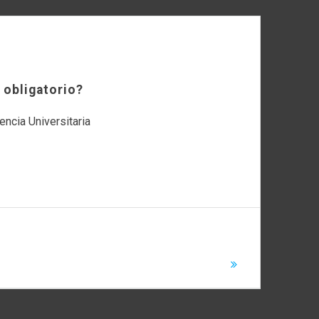
 obligatorio?
encia Universitaria
la transparencia y formalidad en el proceso de
tos, específicamente en cuanto a la rendición de
cuentas y el cierre de los mismos?