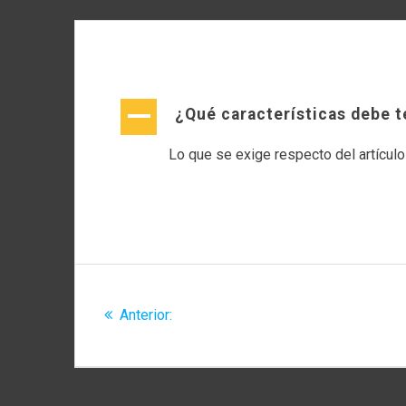
A
¿Qué características debe t
Lo que se exige respecto del artículo 
Navegación
de
Entrada
Anterior:
¿Existe apoyo para la elaboración d
anterior:
entradas