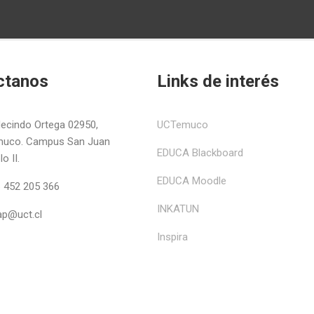
ctanos
Links de interés
ecindo Ortega 02950,
UCTemuco
uco. Campus San Juan
EDUCA Blackboard
o II.
EDUCA Moodle
 452 205 366
INKATUN
ap@uct.cl
Inspira