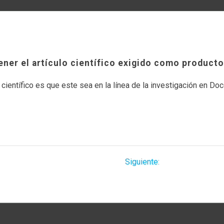
ener el artículo científico exigido como producto
científico es que este sea en la línea de la investigación en Doc
Siguiente
Siguiente:
¿Cómo se asegura 
entrada:
e las propuestas?
ejecución de los proyec