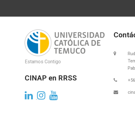
Contá
Rud
Tem
Estamos Contigo
Pabl
CINAP en RRSS
+56
cin