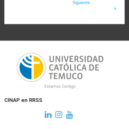
de
anterior:
Siguiente
encontrarás en la
Siguiente:
¿Cómo utilizo
entrada:
plataforma EDUCA
el recurso archivo?
entradas
Moodle?
Estamos Contigo
CINAP en RRSS