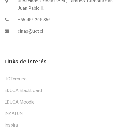
Rudecindo Ortega 02950, Temuco. Campus San
Juan Pablo II.
+56 452 205 366
cinap@uct.cl
Links de interés
UCTemuco
EDUCA Blackboard
EDUCA Moodle
INKATUN
Inspira