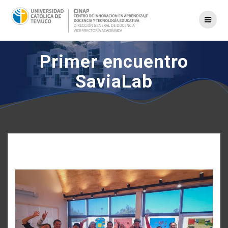
Saltar
al
contenido
Primer encuentro
SaviaLab