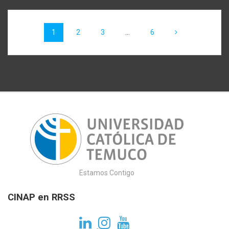
Navegación
de
Página
Página
Página
Página
1
2
3
…
6
entradas
Estamos Contigo
CINAP en RRSS