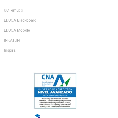
UCTemuco
EDUCA Blackboard
EDUCA Moodle
INKATUN
Inspira