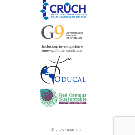
© 2026 CINAP UCT.